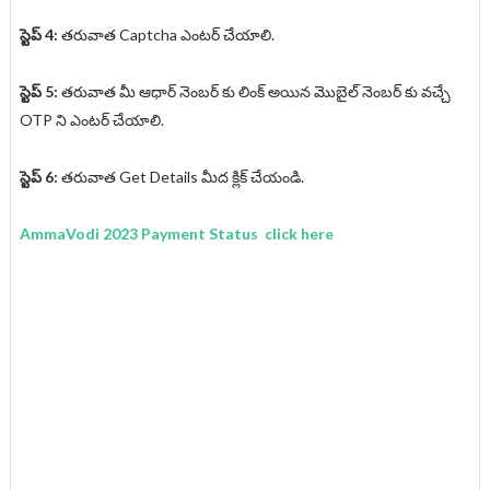
స్టెప్ 4:
తరువాత Captcha ఎంటర్ చేయాలి.
స్టెప్ 5:
తరువాత మీ ఆధార్ నెంబర్ కు లింక్ అయిన మొబైల్ నెంబర్ కు వచ్చే
OTP ని ఎంటర్ చేయాలి.
స్టెప్ 6:
తరువాత Get Details మీద క్లిక్ చేయండి.
AmmaVodi 2023 Payment Status click here