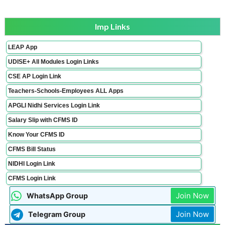
Imp Links
LEAP App
UDISE+ All Modules Login Links
CSE AP Login Link
Teachers-Schools-Employees ALL Apps
APGLI Nidhi Services Login Link
Salary Slip with CFMS ID
Know Your CFMS ID
CFMS Bill Status
NIDHI Login Link
CFMS Login Link
Join Now
WhatsApp Group
Join Now
Telegram Group