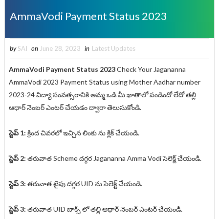
AmmaVodi Payment Status 2023
by
SAI
on
June 28, 2023
in
Latest Updates
AmmaVodi Payment Status 2023
Check Your Jagananna
AmmaVodi 2023 Payment Status using Mother Aadhar number
2023-24 విద్యా సంవత్సరానికి అమ్మ ఒడి మీ ఖాతాలో పండిందో లేదో తల్లి
ఆధార్ నెంబర్ ఎంటర్ చేయడం ద్వారా తెలుసుకోండి.
స్టెప్ 1:
క్రింద చివరలో ఇచ్చిన లింకు ను క్లిక్ చేయండి.
స్టెప్ 2:
తరువాత Scheme దగ్గర Jagananna Amma Vodi సెలెక్ట్ చేయండి.
స్టెప్ 3:
తరువాత టైపు దగ్గర UID ను సెలెక్ట్ చేయండి.
స్టెప్ 3:
తరువాత UID బాక్స్ లో తల్లి ఆధార్ నెంబర్ ఎంటర్ చేయండి.