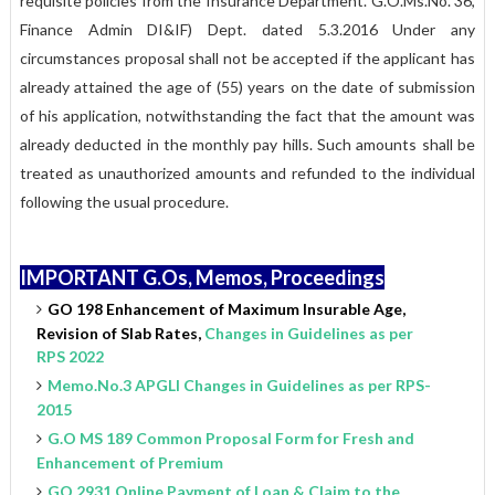
requisite policies from the Insurance Department. G.O.Ms.No. 36,
Finance Admin DI&IF) Dept. dated 5.3.2016
Under any
circumstances proposal shall not be accepted if the applicant has
already attained the age of (55) years on the date of submission
of his application, notwithstanding the fact that the amount was
already deducted in the monthly pay hills. Such amounts shall be
treated as unauthorized amounts and refunded to the individual
following the usual procedure.
IMPORTANT G.Os, Memos, Proceedings
GO 198 Enhancement of Maximum Insurable Age,
Revision of Slab Rates,
Changes in Guidelines as per
RPS 2022
Memo.No.3 APGLI Changes in Guidelines as per RPS-
2015
G.O MS 189 Common Proposal Form for Fresh and
Enhancement of Premium
GO 2931 Online Payment of Loan & Claim to the