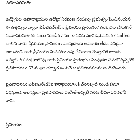
వయోపరిమితి:
ఉద్యోగుల, ఉపాధ్యాయుల ఉద్యోగ విరమణ వయస్సు ప్రభుత్వం పెంచినందున
ఈ ఉత్తర్వుల ద్వారా ఏపిజిఎల్ఎస్ఐ ప్రీమియం ప్రారంభం / పెంపుదల చేసుకొనే
వయోపరిమితి 55 సం.ల నుండి 57 సం॥ల వరకు పెంచడమైనది. 57 సం||లు
దాటిన వారు: ప్రీమియం ప్రారంభం / పెంపుదలకు అవకాశం లేదు. ఎవరైనా
అటువంటి వారు ప్రీమియం మినహాయింపు చేసినా ఆ మొత్తానికి బాండు
ఇవ్వరు. 57 సం||లలోపు వారు ప్రీమియం ప్రారంభం / పెంపుదల చేసుకొన్నప్పటికీ
ప్రతిపాదనలు 57 సం॥ల తర్వాత పంపితే ఆ ప్రతిపాదనలను అంగీకరించరు.
ప్రతిపాదనలు ఎపిజిఎల్ఎస్ఐ కార్యాలయానికి చేరినప్పటి నుండి బీమా
వర్తిస్తుంది. ఆలస్యంగా ప్రతిపాదనలు పంపితే అప్పటి వరకు బీమా పరిధిలోకి
రారు.
ప్రీమియం: