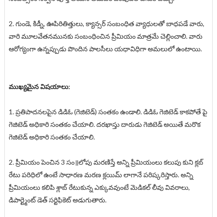
2. గుండె, కిడ్నీ, ఊపిరితిత్తులు, క్యాన్సర్ సంబంధిత వ్యాధులతో బాధపడే వారు,
వారి మూలవేతనమునకు సంబంధించిన ప్రీమియం మాత్రమే చెల్లించాలి. వారు
ఆరోగ్యంగా ఉన్నప్పుడు పొందిన పాలసీలు యధావిధిగా అమలులో ఉంటాయి.
ముఖ్యమైన విషయాలు:
1. ప్రతిపాదనలపైన డిడిఓ (గెజిటెడ్) సంతకం ఉండాలి. డిడిఓ గెజిటెడ్ కాకపోతే పై
గెజిటెడ్ అధికారి సంతకం చేయాలి. దరఖాస్తు దారుడు గెజిటెడ్ అయితే మరొక
గెజిటెడ్ అధికారి సంతకం చేయాలి.
2. ప్రీమియం పెంచిన 3 సం॥లోపు మరణిస్తే అన్ని ప్రీమియంలు కలుపు కుని క్లబ్
రేటు పరిధిలో ఉంటే సాధారణ మరణ క్లయిమ్ లాగానే పరిష్కరిస్తారు. అన్ని
ప్రీమియంలు కలిపి శ్లాబ్ రేటుకున్న ఎక్కువవుంటే మెడికల్ లీవు వివరాలు,
డిపార్ట్మెంట్ డెత్
సర్టిఫికెట్ అడుగుతారు.