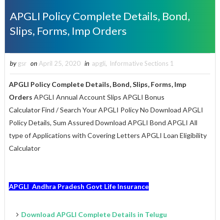
APGLI Policy Complete Details, Bond,
Slips, Forms, Imp Orders
by
gsr
on
April 25, 2020
in
apgli
,
Informative Sections 1
APGLI Policy Complete Details, Bond, Slips, Forms, Imp
Orders
APGLI Annual Account Slips
APGLI Bonus
Calculator
Find / Search Your APGLI Policy No
Download APGLI
Policy Details, Sum Assured
Download APGLI Bond
APGLI All
type of Applications with Covering Letters
APGLI Loan Eligibility
Calculator
APGLI Andhra Pradesh Govt Life Insurance
Download APGLI Complete Details in Telugu