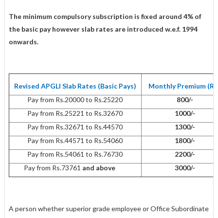
The minimum compulsory subscription is fixed around 4% of
the basic pay however slab rates are introduced w.e.f. 1994
onwards.
Revised APGLI Slab Rates (Basic Pays)
Monthly Premium (Rs
Pay from Rs.20000 to Rs.25220
800/-
Pay from Rs.25221 to Rs.32670
1000/-
Pay from Rs.32671 to Rs.44570
1300/-
Pay from Rs.44571 to Rs.54060
1800/-
Pay from Rs.54061 to Rs.76730
2200/-
Pay from Rs.73761
and above
3000/-
A person whether superior grade employee or Office Subordinate