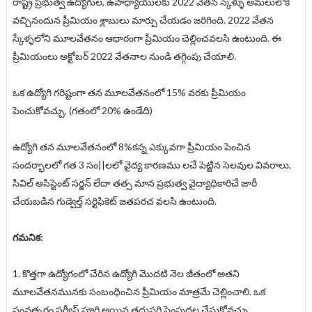
రాష్ట్ర ప్రభుత్వ ఉద్యోగుల, ఉపాధ్యాయులకు 2022 వేతన స్కేళ్ళు అమలులోకి
వచ్చినందున ప్రీమియం శ్లాబులు మార్పు చేయడం జరిగింది. 2022 వేతన
స్కేళ్ళలోని మూలవేతనం ఆధారంగా ప్రీమియం చెల్లించవలసి ఉంటుంది. ఈ
ప్రీమియంలు అక్టోబర్ 2022 వేతనాల నుండి తగ్గింపు చేయాలి.
ఒక ఉద్యోగి గరిష్టంగా తన మూలవేతనంలో 15% వరకు ప్రీమియం
పెంచుకోవచ్చు. (గతంలో 20% ఉండేది)
ఉద్యోగి తన మూలవేతనంలో 8%కన్న ఎక్కువగా ప్రీమియం పెంచిన
సందర్భాలలో గత 3 సం||లలో వైద్య కారణము లచే పెట్టిన సెలవుల వివరాలు,
సివిల్ అసిస్టెంట్ సర్జన్ లేదా తత్స మాన ప్రభుత్వ వైద్యాధికారిచే జారీ
చేయబడిన గుడ్వెల్త్ సర్టిఫికెట్ జతపరచ వలసి ఉంటుంది.
గమనిక:
1. కొత్తగా ఉద్యోగంలో చేరిన ఉద్యోగి మొదటి నెల జీతంలో అతని
మూలవేతనమునకు సంబంధించిన ప్రీమియం మాత్రమే చెల్లించాలి. ఒక
సంవత్సరం సర్వీస్ పూర్తి అయిన తదుపరి పెంపుదల చేసుకోవచ్చు.