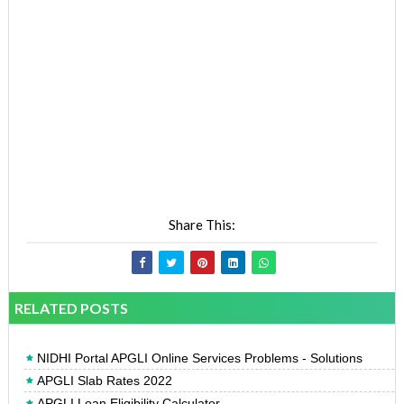
Share This:
RELATED POSTS
NIDHI Portal APGLI Online Services Problems - Solutions
APGLI Slab Rates 2022
APGLI Loan Eligibility Calculator