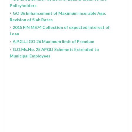
Policyholders
GO 36 Enhancement of Maximum Insurable Age,
Revision of Slab Rates
2015 FIN MS74 Collection of expected interest of
Loan
A.P.G.L.I GO 26 Maximum limit of Premium
G.O.Ms.No. 25 APGLI Scheme is Extended to
Municipal Employees