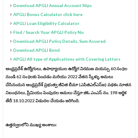
Download APGLI Annual Account Slips
APGLI Bonus Calculator click here
APGLI Loan Eligibility Calculator
Find / Search Your APGLI Policy No
Download APGLI Policy Details, Sum Assured
Download APGLI Bond
APGLI All type of Applications with Covering Letters
ఆంధ్రప్రదేశ్ ఉద్యోగులు, ఉపాధ్యాయుల ఉద్యోగ విరమణ వయస్సు 60 సం॥ల
నుండి 62 సం॥లకు పెంచడం మరియు 2022 వేతన స్కేళ్ళు అమలు
చేసినందున ఆంధ్రప్రదేశ్ ప్రభుత్వ జీవిత బీమా (ఎపిజిఎల్ఎస్ఐ) పథకం నూతన
నిబంధనలు, ప్రీమియం పెంపుదల అమలు చేస్తూ జిఓ ఎంఎస్ నం. 198 ఆర్థిక
తేదీ 18
.
10.2022 విడుదల చేయడం జరిగింది.
ఉత్తర్వులలోని ముఖ్య అంశాలు: