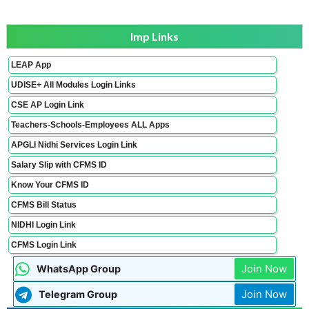
Imp Links
LEAP App
UDISE+ All Modules Login Links
CSE AP Login Link
Teachers-Schools-Employees ALL Apps
APGLI Nidhi Services Login Link
Salary Slip with CFMS ID
Know Your CFMS ID
CFMS Bill Status
NIDHI Login Link
CFMS Login Link
Join Now
WhatsApp Group
Join Now
Telegram Group