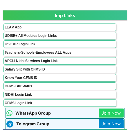
Imp Links
LEAP App
UDISE+ All Modules Login Links
CSE AP Login Link
Teachers-Schools-Employees ALL Apps
APGLI Nidhi Services Login Link
Salary Slip with CFMS ID
Know Your CFMS ID
CFMS Bill Status
NIDHI Login Link
CFMS Login Link
Join Now
WhatsApp Group
Join Now
Telegram Group