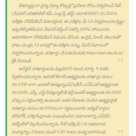
దేశవ్యాప్తంగా వైద్య విద్యా కోర్సుల్లో ప్రవేశాల కోసం నిర్వహించే నీట్‌
(నేషనల్‌ ఎలిజిబిలిటీ కమ్‌ ఎంట్రన్స్‌ టెస్ట్‌) యూజీ (NEET UG 2024)
పరీక్షకు నోటిఫికేషన్‌ విడుదలైంది. ఈ పరీక్షను మే 5న నిర్వహించనున్నట్టు
ఇప్పటికే ప్రకటించిన నేషనల్‌ టెస్టింగ్‌ ఏజెన్సీ (NTA) సోమవారం
అధికారికంగా నోటిఫికేషన్‌ విడుదల చేసింది. ఇంగ్లిష్‌, హిందీ, తెలుగుతో
పాటు మొత్తం 13 భాషల్లో ఈ పరీక్షను పెన్ను, పేపర్‌ విధానంలో
నిర్వహించనున్నారు. దరఖాస్తు చేసుకునేందుకు https://neet.nta.nic.in/
క్లిక్‌ చేయండి.
ఆన్‌లైన్‌ దరఖాస్తులను ఫిబ్రవరి 09 నుంచి మార్చి 9 వరకు
స్వీకరించనున్నారు. జనరల్‌ కేటగిరీ అభ్యర్థులకు దరఖాస్తు రుసుం
రూ.1700 కాగా, జనరల్‌ ఈడబ్ల్యూఎస్‌/ఓబీసీ-ఎన్‌సీఎల్‌ అభ్యర్థులకు
రూ.1600, ఎస్సీ, ఎస్టీ/పీడబ్ల్యూబీడీ/థర్డ్‌ జండర్‌ అభ్యర్థులకు రూ.1000
చొప్పున చెల్లించాల్సి ఉంటుంది. ఇతర దేశాలకు చెందిన అభ్యర్థులైతే
దరఖాస్తు రుసుం రూ.9500లుగా నిర్ణయించారు. అడ్మిట్‌ కార్డుల
డౌన్‌లోడ్‌, పరీక్ష కేంద్రాలకు సంబంధించిన సమాచారాన్ని ఎన్‌టీఏ
వెబ్‌సైట్‌లో వెల్లడించనున్నారు. నీట్ పరీక్ష మే 7న (ఆదివారం)
మధ్యాహ్నం 2గంటల నుంచి 5.20 గంటల మధ్య జరగనుంది.