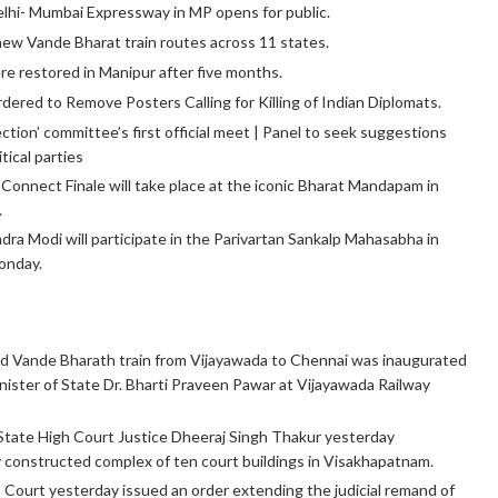
lhi- Mumbai Expressway in MP opens for public.
new Vande Bharat train routes across 11 states.
re restored in Manipur after five months.
red to Remove Posters Calling for Killing of Indian Diplomats.
tion’ committee’s first official meet | Panel to seek suggestions
tical parties
Connect Finale will take place at the iconic Bharat Mandapam in
.
dra Modi will participate in the Parivartan Sankalp Mahasabha in
onday.
d Vande Bharath train from Vijayawada to Chennai was inaugurated
ister of State Dr. Bharti Praveen Pawar at Vijayawada Railway
 State High Court Justice Dheeraj Singh Thakur yesterday
 constructed complex of ten court buildings in Visakhapatnam.
ourt yesterday issued an order extending the judicial remand of