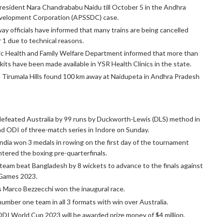
esident Nara Chandrababu Naidu till October 5 in the Andhra
evelopment Corporation (APSSDC) case.
ay officials have informed that many trains are being cancelled
 1 due to technical reasons.
ic Health and Family Welfare Department informed that more than
ts have been made available in YSR Health Clinics in the state.
 Tirumala Hills found 100 km away at Naidupeta in Andhra Pradesh
defeated Australia by 99 runs by Duckworth-Lewis (DLS) method in
nd ODI of three-match series in Indore on Sunday.
dia won 3 medals in rowing on the first day of the tournament
tered the boxing pre-quarterfinals.
eam beat Bangladesh by 8 wickets to advance to the finals against
n Games 2023.
s Marco Bezzecchi won the inaugural race.
umber one team in all 3 formats with win over Australia.
DI World Cup 2023 will be awarded prize money of $4 million.