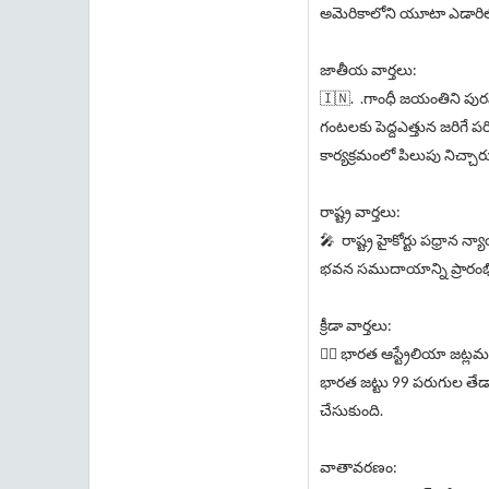
అమెరికాలోని యూటా ఎడారిలో 
జాతీయ వార్తలు:
🇮🇳. .గాంధీ జయంతిని పురస్
గంటలకు పెద్దఎత్తున జరిగే పర
కార్యక్రమంలో పిలుపు నిచ్చార
రాష్ట్ర వార్తలు:
🎤 రాష్ట్ర హైకోర్టు పధ్రాన న్
భవన సముదాయాన్ని ప్రారంభ
క్రీడా వార్తలు:
⛹🏻 భారత ఆస్ట్రేలియా జట్లమధ్
భారత జట్టు 99 పరుగుల తేడా
చేసుకుంది.
వాతావరణం: