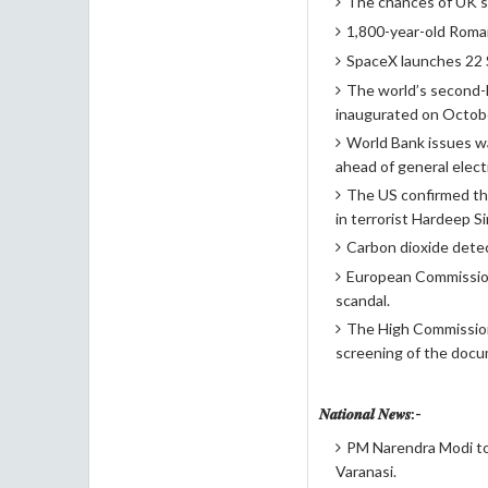
The chances of UK sl
1,800-year-old Roman
SpaceX launches 22 S
The world’s second-
inaugurated on Octobe
World Bank issues wa
ahead of general elect
The US confirmed tha
in terrorist Hardeep Sin
Carbon dioxide dete
European Commission 
scandal.
The High Commission
screening of the docu
𝑵𝒂𝒕𝒊𝒐𝒏𝒂𝒍 𝑵𝒆𝒘𝒔:-
PM Narendra Modi tod
Varanasi.