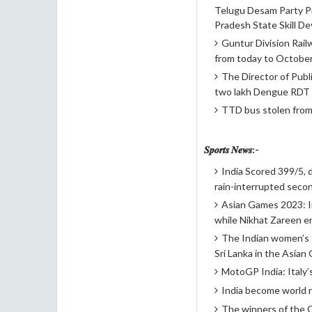
Telugu Desam Party Pr
Pradesh State Skill D
Guntur Division Railw
from today to October
The Director of Publ
two lakh Dengue RDT ki
TTD bus stolen from
𝑺𝒑𝒐𝒓𝒕𝒔 𝑵𝒆𝒘𝒔:-
India Scored 399/5, 
rain-interrupted seco
Asian Games 2023: In
while Nikhat Zareen en
The Indian women’s t
Sri Lanka in the Asia
MotoGP India: Italy’
India become world n
The winners of the O