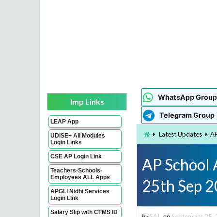
WhatsApp Group
Imp Links
Telegram Group
LEAP App
Latest Updates
AP
UDISE+ All Modules
Login Links
CSE AP Login Link
AP School 
Teachers-Schools-
Employees ALL Apps
25th Sep 
APGLI Nidhi Services
Login Link
Salary Slip with CFMS ID
by
SAI
on
September 25,