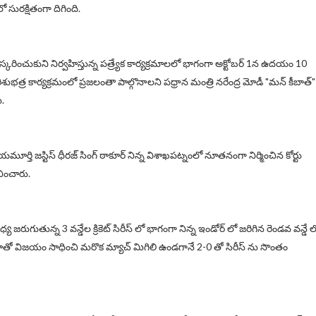
సురక్షితంగా దిగింది.
కరించుకుని నిర్వహిస్తున్న పత్ర్యేక కార్యక్రమాలలో భాగంగా అక్టోబర్ 1న ఉదయం 10
ిశుభత్ర కార్యక్రమంలో ప్రజలంతా పాల్గొనాలని పధ్రాన మంత్రి నరేంద్ర మోడీ "మన్ కీబాత్"
ు.
యాయమూర్తి జస్టిస్ ధీరజ్ సింగ్ ఠాకూర్ నిన్న విశాఖపట్నంలో నూతనంగా నిర్మించిన కోర్టు
ించారు.
య జరుగుతున్న 3 వన్డేల క్రికెట్ సిరీస్ లో భాగంగా నిన్న ఇండోర్ లో జరిగిన రెండవ వన్డే ల
తో విజయం సాధించి మరొక మ్యాచ్ మిగిలి ఉండగానే 2-0 తో సిరీస్ ను సొంతం