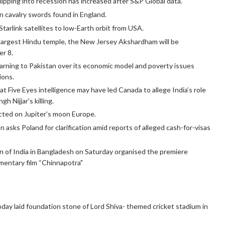
ipping into recession has increased after S&P Global data.
 cavalry swords found in England.
tarlink satellites to low-Earth orbit from USA.
largest Hindu temple, the New Jersey Akshardham will be
r 8.
rning to Pakistan over its economic model and poverty issues
ions.
t Five Eyes intelligence may have led Canada to allege India’s role
gh Nijjar’s killing.
cted on Jupiter's moon Europe.
asks Poland for clarification amid reports of alleged cash-for-visas
 of India in Bangladesh on Saturday organised the premiere
mentary film “Chinnapotra"
ay laid foundation stone of Lord Shiva- themed cricket stadium in