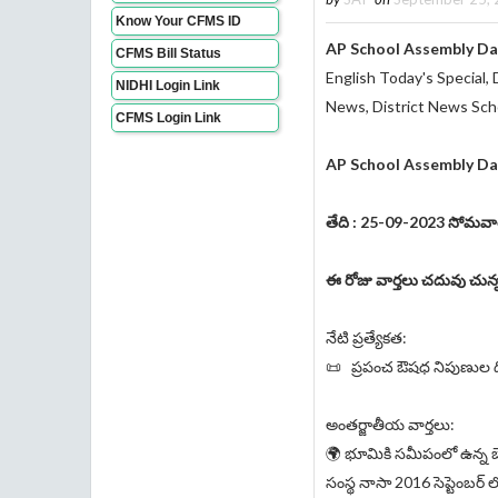
Know Your CFMS ID
AP School Assembly Da
CFMS Bill Status
English Today's Special,
NIDHI Login Link
News, District News Sch
CFMS Login Link
AP School Assembly Da
తేది : 25-09-2023
సోమవా
ఈ రోజు వార్తలు చదువు చున్న
నేటి ప్రత్యేకత:
📜 ప్రపంచ ఔషధ నిపుణుల ద
అంతర్జాతీయ వార్తలు:
🌍 భూమికి సమీపంలో ఉన్న బ
సంస్థ నాసా 2016 సెప్టెంబర్