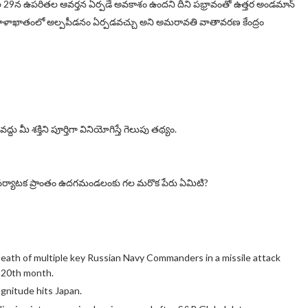
 29న ఉపరితల ఆవర్తన ఏర్పడే అవకాశం ఉందని దీని పభ్రావంతో ఉత్తర అండమాన్
గాళాఖాతంలో అల్పపీడనం ఏర్పడవచ్చు అని అమరావతి వాతావరణ కేంద్రం
దు మీ శక్తిని పూర్తిగా వినియోగిస్తే గెలుపు తథ్యం.
 పర్యాటక ప్రాంతం ఉదగమండలంకు గల మరొక పేరు ఏమిటి?
death of multiple key Russian Navy Commanders in a missile attack
s 20th month.
gnitude hits Japan.