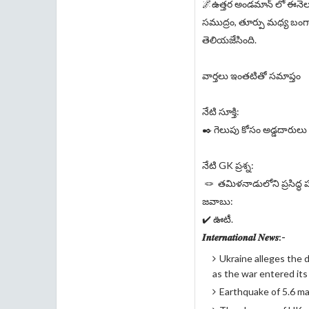
🌌ఉత్తర అండమాన్ లో ఈనెల
సముద్రం, తూర్పు మధ్య బం
తెలియజేసింది.
వార్తలు ఇంతటితో సమాప్తం
నేటి సూక్తి:
✒️ గెలుపు కోసం అడ్డదారులు వద్
నేటి GK ప్రశ్న:
🪢 తమిళనాడులోని ప్రసిద్ధ
జవాబు:
✔️ ఊటీ.
𝑰𝒏𝒕𝒆𝒓𝒏𝒂𝒕𝒊𝒐𝒏𝒂𝒍 𝑵𝒆𝒘𝒔:-
Ukraine alleges the 
as the war entered it
Earthquake of 5.6 ma