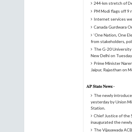
244-km stretch of De
PM Modi flags off 9 
Internet services we
Canada Gurdwara Orde
‘One Nation, One Elec
from stakeholders, poli
The G-20 University 
New Delhi on Tuesday
Prime Minister Naren
Jaipur, Rajasthan on M
𝐀𝐏 𝐒𝐭𝐚𝐭𝐞 𝐍𝐞𝐰𝐬:-
The newly introduce
yesterday by Union Min
Station.
Chief Justice of the
inaugurated the newly
The Vijayawada ACB C