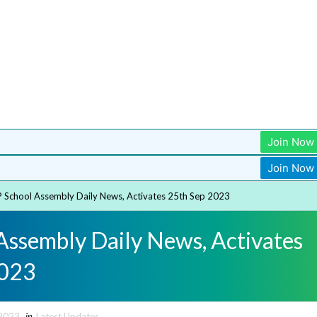
Join Now
Join Now
 School Assembly Daily News, Activates 25th Sep 2023
Assembly Daily News, Activates
2023
 2023
in
Latest Updates