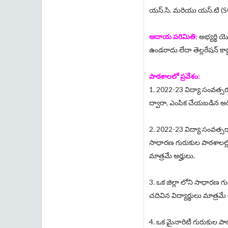
యస్.సి. మరియు యస్.టి (SC
ఆదాయ పరిమితి:
అభ్యర్థి 
ఉండరాదు లేదా తెల్లరేషన్ కార
పాఠశాలలో ప్రవేశం:
1. 2022-23 విద్యా సంవత్సరమ
ద్వారా, ఎంపిక చేయబడిన అ
2. 2022-23 విద్యా సంవత్సరా
సాధారణ గురుకుల పాఠశాలల్లో ప్
మాత్రమే అర్హులు.
3. ఒక జిల్లా లోని సాధారణ గురు
చదివిన విద్యార్థులు మాత్రమే 
4. ఒక మైనారిటీ గురుకుల పాఠశా