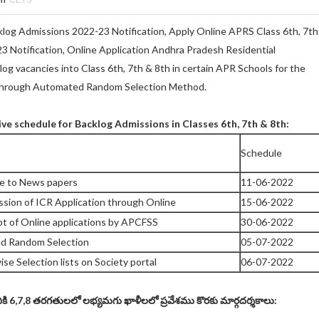
klog Admissions 2022-23 Notification, Apply Online APRS Class 6th, 7th
 Notification, Online Application
Andhra Pradesh Residential
klog vacancies into Class 6th, 7th & 8th in certain APR Schools for the
through Automated Random Selection Method.
ive schedule for Backlog Admissions in Classes 6th, 7th & 8th:
Schedule
te to News papers
11-06-2022
sion of ICR Application through Online
15-06-2022
ipt of Online applications by APCFSS
30-06-2022
ed Random Selection
05-07-2022
ise Selection lists on Society portal
06-07-2022
కి 6,7,8 తరగతులలో లభ్యమగు ఖాళీలలో ప్రవేశము కొరకు మార్గదర్శకాలు: