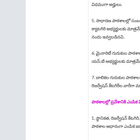
విధముగా అర్హులు.
5. సాధారణ పాఠశాలల్లో సంబంధ
క్యాటగిరి అభ్యర్థులకు మాత్
నందు ఇవ్వబడినవి.
6. మైనారిటీ గురుకుల పాఠశాలల
యస్.టి అభ్యర్థులకు మాత్ర
7. బాలికల గురుకుల పాఠశాల
రిజర్వేషన్ కేటగిరీల వారీగా 
పాఠశాలల్లో ప్రవేశానికి ఎంపిక
1. స్థానికత, రిజర్వేషన్ కేటగి
పాఠశాల ఆధారంగా ఎంపిక జర