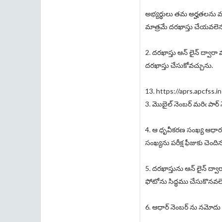
అభ్యర్థులు తమ అర్హతలను మ
మాత్రమే దరఖాస్తు చేయవలెన
2. దరఖాస్తు ఆన్ లైన్ ద్వా
దరఖాస్తు చేసుకోవచ్చును.
13. https://aprs.apcfss.in ద
3. మొబైల్ నెంబర్ మరిఁ పార
4. ఆ ధృవీకరణ సంఖ్య ఆధారంగ
సంఖ్యను పరీక్ష ఫీజుకు చె
5. దరఖాస్తును ఆన్ లైన్ ద్వ
ఫోటోను సిద్ధము చేసుకొనవల
6. ఆధార్ నెంబర్ ను నమోదు 