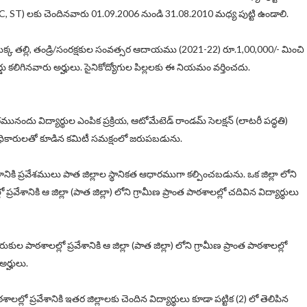
, ST) లకు చెందినవారు 01.09.2006 నుండి 31.08.2010 మధ్య పుట్టి ఉండాలి.
యొక్క తల్లి, తండ్రి/సంరక్షకుల సంవత్సర ఆదాయము (2021-22) రూ.1,00,000/- మించి
్డు కలిగినవారు అర్హులు. సైనికోద్యోగుల పిల్లలకు ఈ నియమం వర్తించదు.
ునందు విద్యార్థుల ఎంపిక ప్రక్రియ, ఆటోమేటెడ్ రాండమ్ సెలక్షన్ (లాటరీ పద్ధతి)
ధికారులతో కూడిన కమిటీ సమక్షంలో జరుపబడును.
నికి ప్రవేశములు పాత జిల్లాల స్థానికత ఆధారముగా కల్పించబడును. ఒక జిల్లా లోని
రవేశానికి ఆ జిల్లా (పాత జిల్లా) లోని గ్రామీణ ప్రాంత పాఠశాలల్లో చదివిన విద్యార్థులు
కుల పాఠశాలల్లో ప్రవేశానికి ఆ జిల్లా (పాత జిల్లా) లోని గ్రామీణ ప్రాంత పాఠశాలల్లో
అర్హులు.
లల్లో ప్రవేశానికి ఇతర జిల్లాలకు చెందిన విద్యార్థులు కూడా పట్టిక (2) లో తెలిపిన