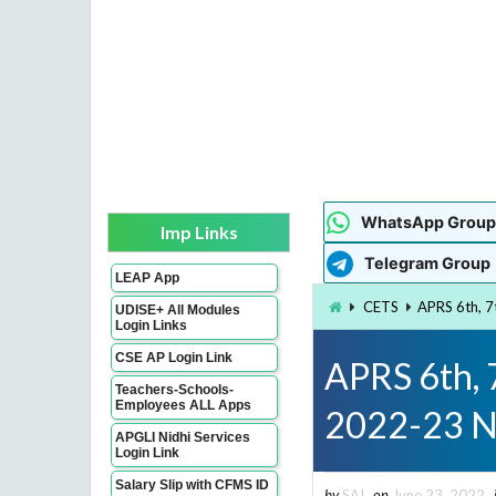
WhatsApp Group
Imp Links
Telegram Group
LEAP App
CETS
APRS 6th, 7
UDISE+ All Modules
Login Links
CSE AP Login Link
APRS 6th, 
Teachers-Schools-
Employees ALL Apps
2022-23 No
APGLI Nidhi Services
Login Link
Salary Slip with CFMS ID
by
SAI
on
June 23, 2022