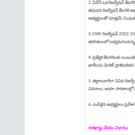
2. ఏదేనీ ఒక రిజర్వేషన్ కేటగ
తదుపరి రిజర్వేషన్ కేటగిరి అ
అభ్యర్థులతో మాత్రమే నింపుత
3. EWS రిజర్వేషన్ 2022-2
తరగతులలో లభ్యమగుచున్నవి బ
4. ప్రత్యేక కేటగిరిలకు సంబం
ఖాళీలను మెరిట్ ప్రాతిపదికన ఓ
5. జిల్లాలవారీగా వివిధ రి
వివరాలు, ఆయా పాఠశాలల్లో ప్
6. ఎంపికైన అభ్యర్థులు ప్రవేశా
దరఖాస్తు చేయు విధానం: