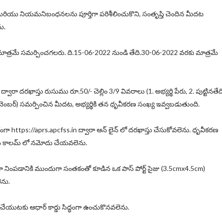
రియు నియమనిబంధనలను పూర్తిగా పరిశీలించుకొని, సంతృప్తి చెందిన మీదట
ు.
రా మాత్రమే సమర్పించగలరు. ది.15-06-2022 నుండి తేది.30-06-2022 వరకు మాత్రమే
్వారా దరఖాస్తు రుసుము రూ.50/- చెల్లిం 3/9 వివరాలు (1. అభ్యర్థి పేరు, 2. పుట్టినతేద
్ నెంబర్) సమర్పించిన మీదట, అభ్యర్థికి తన ధృవీకరణ సంఖ్య ఇవ్వబడుతుంది.
ా https://aprs.apcfss.in ద్వారా ఆన్ లైన్ లో దరఖాస్తు చేసుకోవలెను. ధృవీకరణ
ందిన కాలమ్ లో నమోదు చేయవలెను.
ారా నింపడానికి ముందుగా సంతకంతో కూడిన ఒక పాస్ పోర్ట్ సైజు (3.5cmx4.5cm)
ెను.
చేయుటకు ఆధార్ కార్డు సిద్ధంగా ఉంచుకొనవలెను.