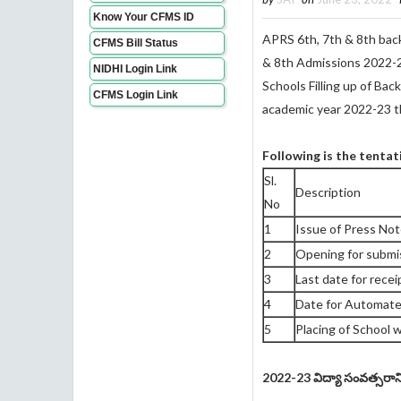
Know Your CFMS ID
APRS 6th, 7th & 8th bac
CFMS Bill Status
& 8th Admissions 2022-23
NIDHI Login Link
Schools
Filling up of Bac
CFMS Login Link
academic year 2022-23 
Following is the tentat
Sl.
Description
No
1
Issue of Press No
2
Opening for submis
3
Last date for rece
4
Date for Automat
5
Placing of School w
2022-23 విద్యా సంవత్సరాని