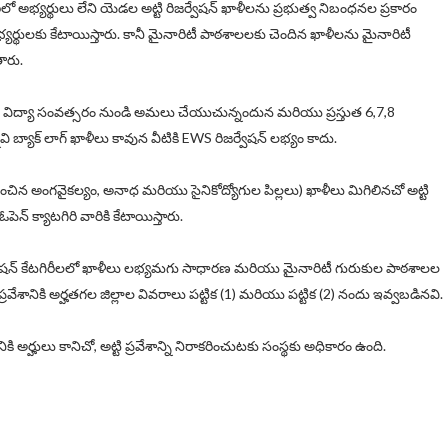
ిరిలో అభ్యర్థులు లేని యెడల అట్టి రిజర్వేషన్ ఖాళీలను ప్రభుత్వ నిబంధనల ప్రకారం
భ్యర్థులకు కేటాయిస్తారు. కానీ మైనారిటీ పాఠశాలలకు చెందిన ఖాళీలను మైనారిటీ
ారు.
3 విద్యా సంవత్సరం నుండి అమలు చేయుచున్నందున మరియు ప్రస్తుత 6,7,8
్యాక్ లాగ్ ఖాళీలు కావున వీటికి EWS రిజర్వేషన్ లభ్యం కాదు.
ధించిన అంగవైకల్యం, అనాధ మరియు సైనికోద్యోగుల పిల్లలు) ఖాళీలు మిగిలినచో అట్టి
పెన్ క్యాటగిరి వారికి కేటాయిస్తారు.
జర్వేషన్ కేటగిరీలలో ఖాళీలు లభ్యమగు సాధారణ మరియు మైనారిటీ గురుకుల పాఠశాలల
రవేశానికి అర్హతగల జిల్లాల వివరాలు పట్టిక (1) మరియు పట్టిక (2) నందు ఇవ్వబడినవి.
నికి అర్హులు కానిచో, అట్టి ప్రవేశాన్ని నిరాకరించుటకు సంస్థకు అధికారం ఉంది.