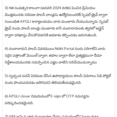
3) గత సంవత్సర కాలంగా (జనవరి-2024 వరకు) పెంచిన ప్రీమియం
మొత్తమునకు సరిపడా పాలసీ బాండ్లను ఉద్యోగులందరికీ స్పెషల్ డ్రైవ్ ద్వారా
సంబంధిత APGLI కార్యాలయము వారు మంజూరు చేయుచున్నారు. స్పెషల్
డ్రైవ్ నందు పాలసీ బాండ్లు మంజూరు కానీ చందాదారులకు త్వరలో ఆన్లైన్
ద్వారా దరఖాస్తు చేసుకొవడానికి అవకాశం కల్పించడం జరుగుతుంది.
4) చందాదారుని పాలసీ వివరములు Nidhi Portal నందు సరిగాలేని వారు
సరైన పత్రాలతో మెయిల్ ద్వారా, తపాల ద్వారా లేదా ప్రత్యక్షముగా బీమా
నిర్దేశాలయమునకు సమర్పించిన ఎడ్డల వాటిని సరిచేయుచున్నాము
5) స్వచ్చంద పదవీ విరమణ చేసిన ఉపాధ్యాయుల పాలసీ వివరాలు నిధి పోర్టల్
నందు పొందుపరచడం జరిగినదని తెలియజేయడమైనది.
6) APGLI closer విషయములో E-sign లో OTP సమస్యను
పరిష్కరించడమైనది.
7) VRS ఇచ్చిన వారు Surrender చేయు సమయంలో Closer date