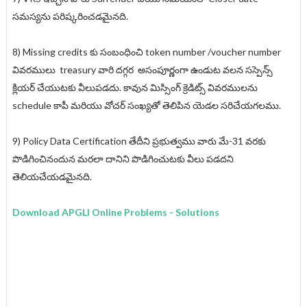
సమస్యను పరిష్కరించడమైనది.
8) Missing credits కు సంబంధించి token number /voucher number
వివరములు treasury వారి దగ్గర అసంపూర్ణంగా ఉండుట వలన సస్పెన్స్
క్లియర్ చేయుటకు వీలుపడదు. కావున మిస్సింగ్ క్రెడిట్స్ వివరములను
schedule కాపీ మరియు వోచర్ సంఖ్యతో తెలిపిన యెడల సరిచేయగలము.
9) Policy Data Certification తేదీని ప్రభుత్వము వారు మే-31 వరకు
పొడిగించినందున మరలా దానిని పొడిగించుటకు వీలు పడదని
తెలియచేయడమైనది.
Download APGLI Online Problems - Solutions