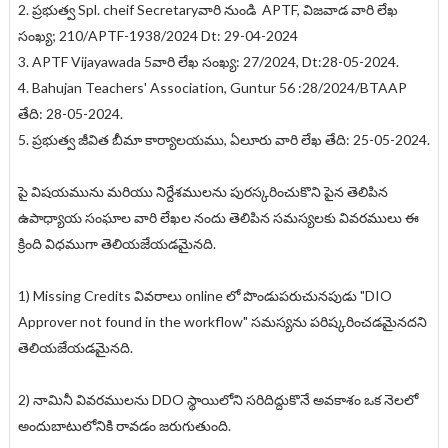
2. ప్రభుత్వ Spl. cheif Secretaryవారి నుండి APTF, విజవాడ వారి లేఖ
సంఖ్య; 210/APTF-1938/2024 Dt: 29-04-2024
3. APTF Vijayawada 5వారి లేఖ సంఖ్య: 27/2024, Dt:28-05-2024.
4. Bahujan Teachers' Association, Guntur 56 :28/2024/BTAAP
తేది: 28-05-2024.
5. ప్రభుత్వ జీవిత బీమా కార్యాలయము, ఏలూరు వారి లేఖ తేది: 25-05-2024.
పై విషయమును మరియు నిర్దేశములను పురస్కరించుకొని పైన తెలిపిన
ఉపాధ్యాయ సంఘాల వారి లేఖల నందు తెలిపిన సమస్యలకు వివరములు ఈ
క్రింది విధముగా తెలియజేయడమైనది.
1) Missing Credits వివరాలు online లో పొండుపరుచునపుడు "DIO
Approver not found in the workflow" సమస్యను పరిష్కరించడమైనదని
తెలియజేయడమైనది.
2) నామినీ వివరములను DDO స్థాయిలోని సరిదిద్దుకొనే అవకాశం ఒక నెలలో
అందుబాటులోనికి రావడం జరుగుతుంది.