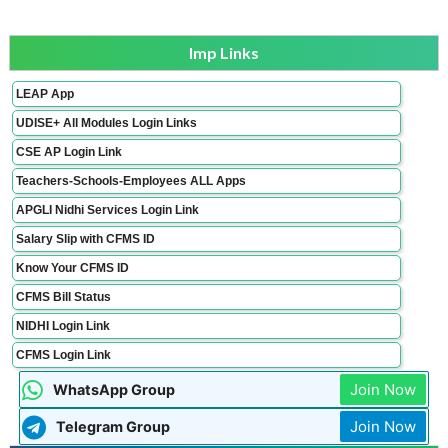
Imp Links
LEAP App
UDISE+ All Modules Login Links
CSE AP Login Link
Teachers-Schools-Employees ALL Apps
APGLI Nidhi Services Login Link
Salary Slip with CFMS ID
Know Your CFMS ID
CFMS Bill Status
NIDHI Login Link
CFMS Login Link
Join Now
WhatsApp Group
Join Now
Telegram Group