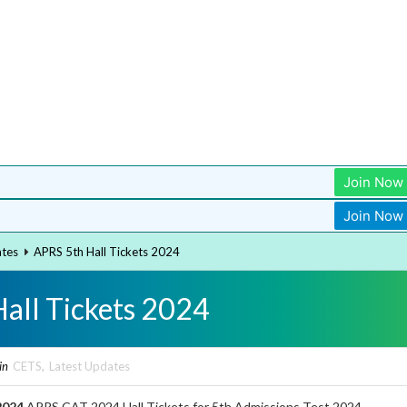
Join Now
Join Now
ates
APRS 5th Hall Tickets 2024
all Tickets 2024
in
CETS
,
Latest Updates
 2024
APRS CAT 2024 Hall Tickets for 5th Admissions Test 2024