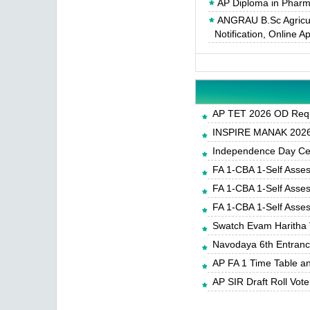
AP Diploma in Pharm
ANGRAU B.Sc Agricul
Notification, Online A
AP TET 2026 OD Requ
INSPIRE MANAK 2026-
Independence Day Cele
FA 1-CBA 1-Self Asse
FA 1-CBA 1-Self Asse
FA 1-CBA 1-Self Asse
Swatch Evam Haritha 
Navodaya 6th Entrance
AP FA 1 Time Table a
AP SIR Draft Roll Vote