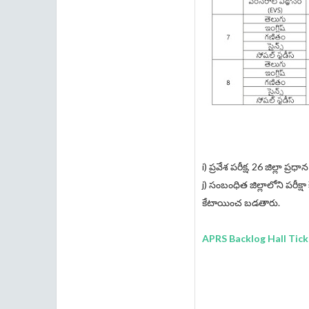
i) ప్రవేశ పరీక్ష, 26 జిల్లా ప
j) సంబంధిత జిల్లాలోని పరీక్షా 
కేటాయించ బడతారు.
APRS Backlog Hall Tick