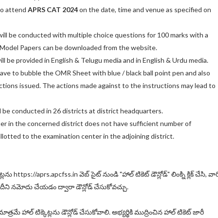
to attend
APRS CAT 2024
on the date, time and venue as specified on
ill be conducted with multiple choice questions for 100 marks with a
e Model Papers can be downloaded from the website.
ill be provided in English & Telugu media and in English & Urdu media.
have to bubble the OMR Sheet with blue / black ball point pen and also
uctions issued. The actions made against to the instructions may lead to
 be conducted in 26 districts at district headquarters.
ter in the concerned district does not have sufficient number of
allotted to the examination center in the adjoining district.
లను https://aprs.apcfss.in వెబ్ సైట్ నుండి "హాల్ టికెట్ డౌన్లోడ్" లింక్ని క్లిక్ చేసి, వార
ేదీని నమోదు చేయడం ద్వారా డౌన్లోడ్ చేసుకోవచ్చు.
ాత్రమే హాల్ టిక్కెట్లను డౌన్లోడ్ చేసుకోవాలి. అభ్యర్థికి ముద్రించిన హాల్ టికెట్ జారీ