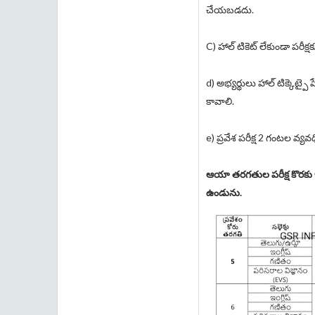
చేయబడదు.
C) హాల్ టికెట్ లేకుండా పర
d) అభ్యర్థులు హాల్ టిక్కెట్ప
కావాలి.
e) ప్రవేశ పరీక్ష 2 గంటల వ్
ఆయా తరగతుల పరీక్ష కొరకు ఇవ
ఉండును.