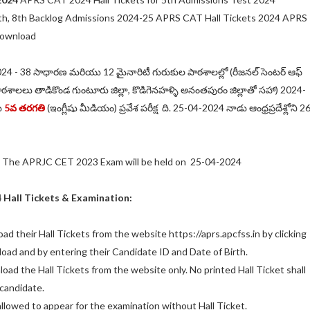
7th, 8th Backlog Admissions 2024-25 APRS CAT Hall Tickets 2024 APRS
Download
24 - 38 సాధారణ మరియు 12 మైనారిటీ గురుకుల పాఠశాలల్లో (రీజనల్ సెంటర్ ఆఫ్
పాఠశాలలు తాడికొండ గుంటూరు జిల్లా, కొడిగెనహళ్ళి అనంతపురం జిల్లాతో సహా) 2024-
ను
5వ తరగతి
(ఇంగ్లీషు మీడియం) ప్రవేశ పరీక్ష ది. 25-04-2024 నాడు ఆంధ్రప్రదేశ్లోని 2
: The APRJC CET 2023 Exam will be held on 25-04-2024
4
Hall Tickets & Examination:
d their Hall Tickets from the website https://aprs.apcfss.in by clicking
load and by entering their Candidate ID and Date of Birth.
oad the Hall Tickets from the website only. No printed Hall Ticket shall
candidate.
allowed to appear for the examination without Hall Ticket.