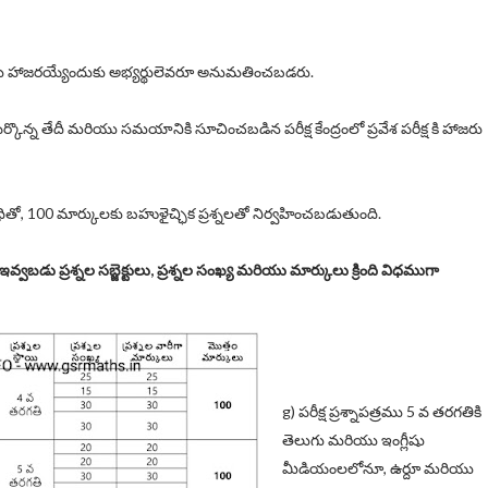
ీక్షకు హాజరయ్యేందుకు అభ్యర్థులెవరూ అనుమతించబడరు.
ై పేర్కొన్న తేదీ మరియు సమయానికి సూచించబడిన పరీక్ష కేంద్రంలో ప్రవేశ పరీక్ష కి హాజరు
యవధితో, 100 మార్కులకు బహుళైచ్ఛిక ప్రశ్నలతో నిర్వహించబడుతుంది.
్వబడు ప్రశ్నల సబ్జెక్టులు, ప్రశ్నల సంఖ్య మరియు మార్కులు క్రింది విధముగా
g) పరీక్ష ప్రశ్నాపత్రము 5 వ తరగతికి
తెలుగు మరియు ఇంగ్లీషు
మీడియంలలోనూ, ఉర్దూ మరియు