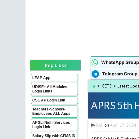
WhatsApp Group
Imp Links
Telegram Group
LEAP App
CETS
Latest Upd
UDISE+ All Modules
Login Links
CSE AP Login Link
APRS 5th H
Teachers-Schools-
Employees ALL Apps
APGLI Nidhi Services
by
SAI
on
April 17, 2024
Login Link
Salary Slip with CFMS ID
APRS 5th Hall Tickets