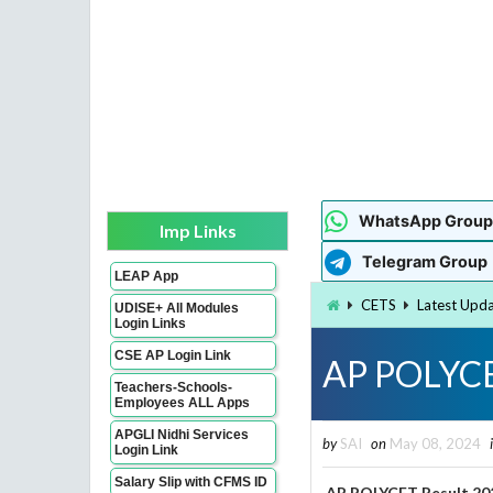
WhatsApp Group
Imp Links
Telegram Group
LEAP App
CETS
Latest Upd
UDISE+ All Modules
Login Links
CSE AP Login Link
AP POLYCE
Teachers-Schools-
Employees ALL Apps
APGLI Nidhi Services
by
SAI
on
May 08, 2024
Login Link
Salary Slip with CFMS ID
AP POLYCET Result 20