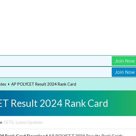
Join Now
Join Now
ates
AP POLYCET Result 2024 Rank Card
T Result 2024 Rank Card
in
CETS
,
Latest Updates
24 Rank Card Download
AP POLYCET 2024 Results Rank Cards