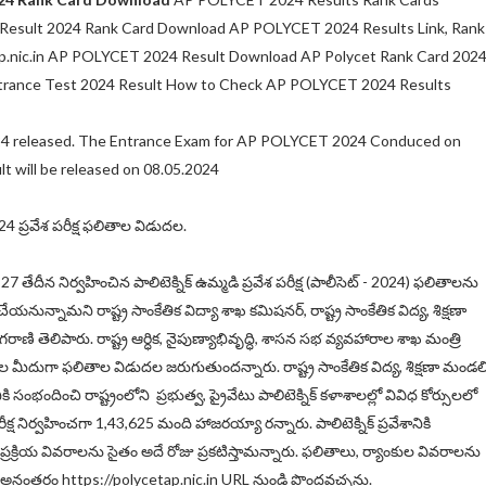
esult 2024 Rank Card Download AP POLYCET 2024 Results Link, Rank
p.nic.in AP POLYCET 2024 Result Download AP Polycet Rank Card 202
trance Test 2024 Result How to Check AP POLYCET 2024 Results
4 released. The Entrance Exam for AP POLYCET 2024 Conduced on
t will be released on 08.05.2024
4 ప్రవేశ పరీక్ష ఫలితాల విడుదల.
ల్ 27 తేదీన నిర్వహించిన పాలిటెక్నిక్ ఉమ్మడి ప్రవేశ పరీక్ష (పాలీసెట్ - 2024) ఫలితాలను
నున్నామని రాష్ట్ర సాంకేతిక విద్యా శాఖ కమిషనర్, రాష్ట్ర సాంకేతిక విద్య, శిక్షణా
ణి తెలిపారు. రాష్ట్ర ఆర్ధిక, నైపుణ్యాభివృద్ధి, శాసన సభ వ్యవహారాల శాఖ మంత్రి
చేతుల మీదుగా ఫలితాల విడుదల జరుగుతుందన్నారు. రాష్ట్ర సాంకేతిక విద్య, శిక్షణా మండల
సంభందించి రాష్ట్రంలోని ప్రభుత్వ, ప్రైవేటు పాలిటెక్నిక్ కళాశాలల్లో వివిధ కోర్సులలో
పరీక్ష నిర్వహించగా 1,43,625 మంది హాజరయ్యా రన్నారు. పాలిటెక్నిక్ ప్రవేశానికి
 ప్రక్రియ వివరాలను సైతం అదే రోజు ప్రకటిస్తామన్నారు. ఫలితాలు, ర్యాంకుల వివరాలను
దల అనంతరం https://polycetap.nic.in URL నుండి పొందవచ్చను.