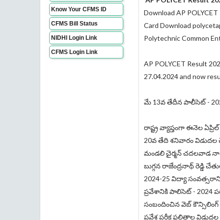
Know Your CFMS ID
Download AP POLYCET R
CFMS Bill Status
Card Download polyceta
Polytechnic Common En
NIDHI Login Link
CFMS Login Link
AP POLYCET Result 202
27.04.2024 and now resul
మే 13వ తేదీన పాలీసెట్ - 202
రాష్ట్ర వ్యాప్తంగా ఈనెల ఏప్రి
20వ తేది శనివారం విడుదల చేయ
మండలి చైర్మన్ చదలవాడ నాగరా
బుగ్గన రాజేంద్రనాథ్ రెడ్డి 
2024-25 విద్యా సంవత్సరానికి 
ప్రవేశానికి పాలిసెట్ - 2024 
సంబందించిన వెబ్ కౌన్సిలింగ్
ప్రవేశ పరీక్ష ఫలితాల విడు