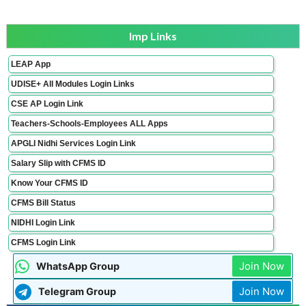
Imp Links
LEAP App
UDISE+ All Modules Login Links
CSE AP Login Link
Teachers-Schools-Employees ALL Apps
APGLI Nidhi Services Login Link
Salary Slip with CFMS ID
Know Your CFMS ID
CFMS Bill Status
NIDHI Login Link
CFMS Login Link
Join Now
WhatsApp Group
Join Now
Telegram Group