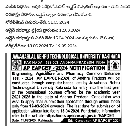
ఎంపిక విధానం:
అర్హత పరీక్షలో మెరిట్, ఆన్లైన్ కౌన్సెలింగ్ ఆధారంగా తుది ఎంపిక
దరఖాస్తు విధానం:
ఆన్లైన్ ద్వారా దరఖాస్తు చేసుకోవాలి.
నోటిఫికేషన్ విడుదల తేదీ:
11.03.2024
ఆన్లైన్ దరఖాస్తు ప్రక్రియ ప్రారంభం:
12.03.2024
ఆన్లైన్ దరఖాస్తుకు చివరి తేది:
15.04.2024 (ఆలస్య రుసుం లేకుండా)
పరీక్ష తేదీలు: 13.05.2024
To 19.05.2024