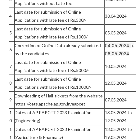
Applications without Late fee
Last date for submission of Online
4
30.04.2024
Applications with late fee of Rs.500/-
Last date for submission of Online
5
05.05.2024
Applications with late fee of Rs.1000/-
Correction of Online Data already submitted
04.05.2024 to
6
by the candidates
06.05.2024
Last date for submission of Online
7
10.05.2024
Applications with late fee of Rs.5000/-
Last date for submission of Online
8
12.05.2024
Applications with late fee of Rs.10000/-
Downloading of Hall-tickets from the website
9
07.05.2024
https://cets.apsche.ap.gov.in/eapcet
1
Dates of AP EAPCET 2023 Examination
13.05.2024 to
0
(Engineering)
19.05.2024
1
Dates of AP EAPCET 2023 Examination
13.05.2024 to
1
(Agriculture & Pharmacy)
19.05.2024