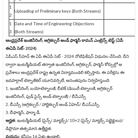
1
Uploading of Preliminary keys (Both Streams)
2
1
Date and Time of Engineering Objections
3
(Both Streams)
ఆంధ్రప్రదేశ్ ఇంజినీరింగ్, అగ్రికల్చర్ అండ్ ఫార్మసీ కామన్ ఎంట్రెన్స్ టెస్ట్ (ఏపీ
ఈఏపీ సెట్-2024)
ఏపీఎస్ సీహెచ్ ఈ ఏపీ ఈఏపీ సెట్ - 2024 నోటిఫికేషన్ విడుదల చేసింది. దీని
ద్వారా ఇంటర్మీడియట్ తర్వాత ఇంజినీరింగ్, అగ్రికల్చర్, ఫార్మసీ కోర్సుల్లో ఆ
ప్రవేశాలు ఆంధ్రప్రదేశ్ రాష్ట్ర ఉన్నత విద్యామండలి కల్పిస్తారు. ఈ పరీక్షను ఈ
జవహర్లాల్ టెక్నాజీకల్ యూనివర్సిటీ, అనంతపురం నిర్వహిస్తుంది
1. ఇంజినీరింగ్, బయోటెక్నాలజీ, బీటెక్ (డెయిరీ టెక్నాలజీ, అగ్రికల్చర్
ఇంజినీరింగ్, ఫుడ్ సైన్స్ అండ్ టెక్నాలజీ) / బీవీఎస్సీ
2. బీఎస్సీ (అగ్రికల్చర్ / హార్టికల్చర్ అండ్ ఏహెచ్/ బీఎస్ఎస్సీ.
3. బీఫార్మసీ, ఫార్మా డీ.
అర్హత:
ఇంటర్మీడియట్ (సైన్స్/ మ్యాథ్స్)/ 10+2 (సైన్స్/ మ్యాథ్స్ సబ్జెక్టులు)/
డిప్లొమా తత్సమాన ఉత్తీర్ణత.
వయసు:
కనీసం 16 ఏళ్లు ఉండాలి.